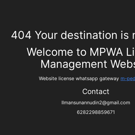
Program Bimbel
Adalah BIMBEL yang menyediakan layanan personal, inovatif, dan fokus
pada kebutuhan individu.